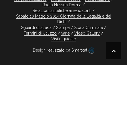
Radio Nessun Dorma
Relazioni sintetiche ai rendiconti
Sabato 10 Maggio 2014 Giornata della Legalità e dei
Diritti
Sguardi di strada
Stampa
Storia Criminale
Termini di Utilizzo
varie
Video Gallery
Visite guidate
Design realizzato da Smartcat