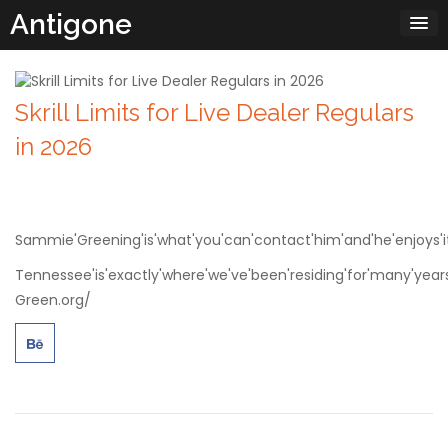
Passa
Antigone
al
contenuto
Skrill Limits for Live Dealer Regulars
in 2026
Sammie'Greening'is'what'you'can'contact'him'and'he'enjoys'it
Tennessee'is'exactly'where'we've'been'residing'for'many'years'
Green.org/