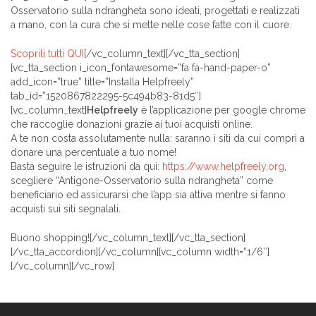
Osservatorio sulla ndrangheta sono ideati, progettati e realizzati
a mano, con la cura che si mette nelle cose fatte con il cuore.
Scoprili tutti QUI
[/vc_column_text][/vc_tta_section]
[vc_tta_section i_icon_fontawesome=”fa fa-hand-paper-o”
add_icon=”true” title=”Installa Helpfreely”
tab_id=”1520867822295-5c494b83-81d5″]
[vc_column_text]
Helpfreely
è l’applicazione per google chrome
che raccoglie donazioni grazie ai tuoi acquisti online.
A te non costa assolutamente nulla: saranno i siti da cui compri a
donare una percentuale a tuo nome!
Basta seguire le istruzioni da qui:
https://www.helpfreely.org
,
scegliere “Antigone-Osservatorio sulla ndrangheta” come
beneficiario ed assicurarsi che l’app sia attiva mentre si fanno
acquisti sui siti segnalati.
Buono shopping![/vc_column_text][/vc_tta_section]
[/vc_tta_accordion][/vc_column][vc_column width=”1/6″]
[/vc_column][/vc_row]