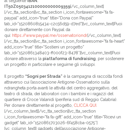
al seguente
IBAN:
IT50Z0503412100000000009359
[/vc_column_text]
[/vc_tta_section][vc_tta_section i_icon_fontawesome=”fa fa-
paypal” add_icon=”true” title=”Dona con Paypal”
tab_id=”1520860815434-c2c56d59-d7ed”][vc_column_text]Puoi
donare direttamente con Paypal da
qui:
https://www.paypal.me/osservatoriondr
[/vc_column_text]
[/vc_tta_section][vc_tta_section i_icon_fontawesome=”fa fa-heart”
add_icon=”true” title=”Sostieni un progetto”
tab_id=”1520861348403-ff000f23-8478″][vc_column_text]Puoi
donare attraverso la
piattaforma di fundraising
, per sostenere
un progetto in particolare e seguirne gli sviluppi.
Il progetto
“Sogni per Strada”
è la campagna di raccolta fondi
attraverso cui l’associazione Antigone-Osservatorio sulla
ndrangheta porta avanti le attività del centro aggregativo, del
teatro di strada, dei laboratori con i bambini e i ragazzi del
quartiere di Croce Valanidi (periferia sud di Reggio Calabria).
Per donare direttamente al progetto,
CLICCA QUI.
[/vc_column_text][/vc_tta_section][vc_tta_section
i_icon_fontawesome=”fa fa-gift” add_icon=”true” title=”Ricevi un
gadget” tab_id=”1520861703026-6f458cba-0575″]
[vc_column_text]I gadgets dell’associazione Antigone-