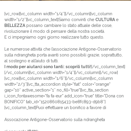
[vc_row][vc_column width=”1/4″][/vc_column][vc_column
width=”1/2″][vc_column_text]Siamo convinti che
CULTURA
e
BELLEZZA
possano cambiare lo stato attuale delle cose,
rivoluzionare il modo di pensare della nostra società.
E ci impegniamo ogni giorno realizzare tutto questo.
Le numerose attività che l’associazione Antigone-Osservatorio
sulla ndrangheta porta avanti sono possibili grazie, soprattutto,
al sostegno e all’aiuto di tutti.
I modo per aiutarci sono tanti: scoprili tutti!
[/vc_column_text]
[/vc_column][vc_column width=”1/4″][/vc_column][/vc_row]
[vc_row][vc_column width=”1/6″][/vc_column][vc_column
width=”2/3″][vc_tta_accordion style=”flat” color=”orange”
gap=”10″ active_section=”1″ no_fill=”true”][vc_tta_section
i_icon_fontawesome=”fa fa-eur” add_icon=”true” title=”Dona con
BONIFICO” tab_id=”1520860815433-be8fc893-d9b8″]
[vc_column_text]Puoi effettuare un bonifico a favore di
Assocazione Antigone-Osservatorio sulla ndrangheta