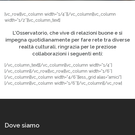
[vc_row][vc_column width=”1/4″][/vc_column][vc_column
width=”1/2″][vc_column_text]
L’Osservatorio, che vive di relazioni buone e si
impegna quotidianamente per fare rete tra diverse
realtà culturali, ringrazia per le preziose
collaborazioni i seguenti enti:
[/vc_column_text][/vc_column][vc_column width=”1/4″]
[/vc_column][/vc_row][vc_row][vc_column width=”1/6″]
[/vc_column][vc_column width=”4/6″][ess_grid alias=”amici”]
[/vc_column][vc_column width=”1/6″][/vc_column][/vc_row]
Dove siamo