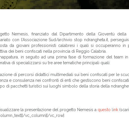
ogetto Nemesis, finanziato dal Dipartimento della Gioventù della 
ariato con l’Associazione Sud/archivio stop ndrangheta.it, perseguirà
sta da giovani professionisti calabresi i quali si occuperanno in
tiva dei beni confiscati nella provincia di Reggio Calabria.
mappatura, in seguito ad una prima fase di formazione del team in
ativa di specializzarsi su tre aree tematiche principali quali:
azione di percorsi didattici multimediali sui beni confiscati per le scu
enza e consulenza nei confronti di enti che gestiscono beni confiscati
po di pacchetti turistici sui luoghi simbolo della storia della ndranghet
isualizzare la presentazione del progetto Nemesis a
questo link
(scar
column_text][/vc_column][/vc_row]