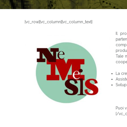
[vc_row][vc_column][vc_column_text]
Il pr
parten
compo
produt
Tale 
cooper
La cre
Assist
Svilup
Puoi v
[/vc_