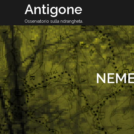
Passa
Antigone
al
contenuto
Osservatorio sulla ndrangheta.
NEMES