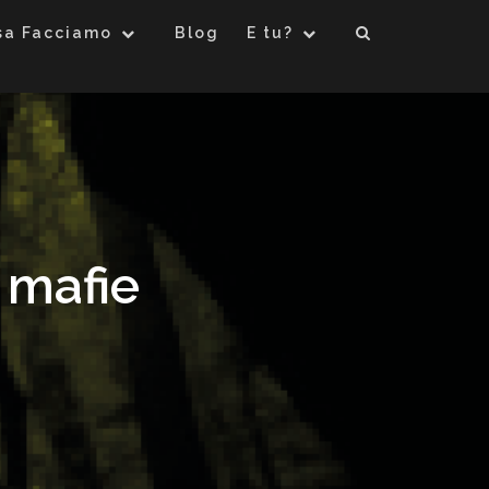
sa Facciamo
Blog
E tu?
 mafie