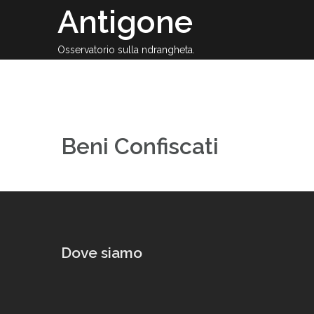
Passa
Antigone
al
contenuto
Osservatorio sulla ndrangheta.
Beni Confiscati
Dove siamo