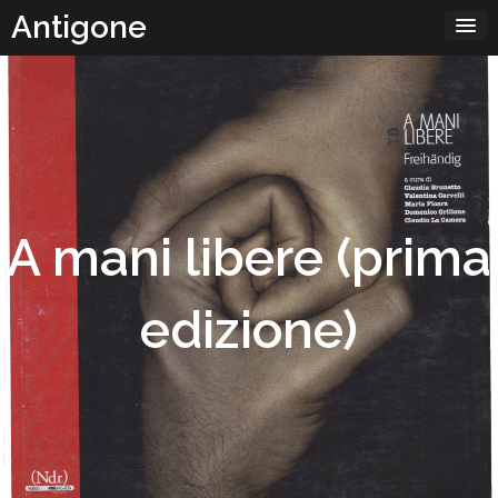
Passa
Antigone
al
contenuto
A mani libere (prima
edizione)