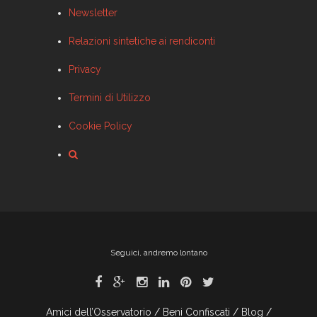
Newsletter
Relazioni sintetiche ai rendiconti
Privacy
Termini di Utilizzo
Cookie Policy
Seguici, andremo lontano
Amici dell’Osservatorio
Beni Confiscati
Blog