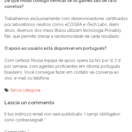
De que modo consigo verificar se os games são de fato
corretos?
Trabalhamos exclusivamente com desenvolvedores certificados
por laboratórios neutros como eCOGRA e iTech Labs. Além
disso, diversos dos meus títulos utilizam tecnologia Provably
Fair, que permite checar a randomicidade de cada resultado.
O apoio ao usuário está disponível em português?
Com certeza. Nossa equipa de apoio opera 24 hrs por d, 7 d
por semana, com agentes proficientes em idioma português
brasileiro. Você consegue fazer em contato via conversa ao
vivo, e-mail ou telefone.
Senza categoria
Navigazione
Lascia un commento
articoli
Il tuo indirizzo email non sarà pubblicato.
I campi obbligatori
sono contrassegnati
*
Commento
*