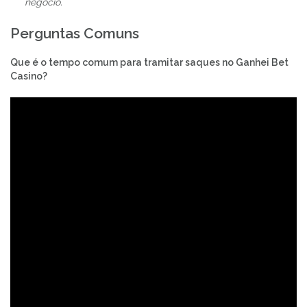
negócio.
Perguntas Comuns
Que é o tempo comum para tramitar saques no Ganhei Bet
Casino?