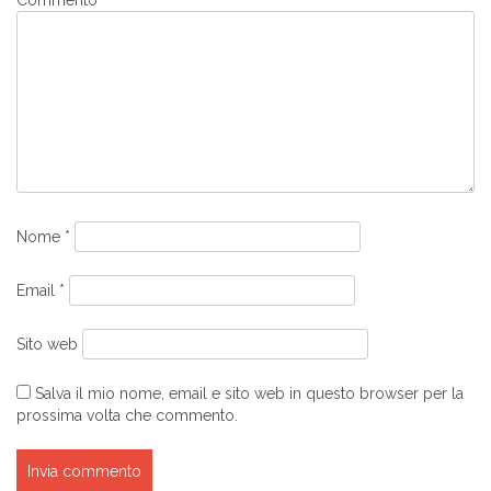
Nome
*
Email
*
Sito web
Salva il mio nome, email e sito web in questo browser per la
prossima volta che commento.