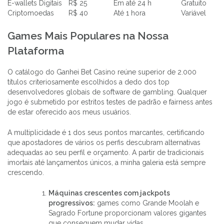
E-wallets Digitais
R$ 25
Em até 24 h
Gratuito
Criptomoedas
R$ 40
Até 1 hora
Variável
Games Mais Populares na Nossa
Plataforma
O catálogo do Ganhei Bet Casino reúne superior de 2.000
títulos criteriosamente escolhidos a dedo dos top
desenvolvedores globais de software de gambling. Qualquer
jogo é submetido por estritos testes de padrão e fairness antes
de estar oferecido aos meus usuários.
A multiplicidade é 1 dos seus pontos marcantes, certificando
que apostadores de vários os perfis descubram alternativas
adequadas ao seu perfil e orçamento. A partir de tradicionais
imortais até lançamentos únicos, a minha galeria está sempre
crescendo.
Máquinas crescentes com jackpots
progressivos:
games como Grande Moolah e
Sagrado Fortune proporcionam valores gigantes
que conseguem mudar vidas