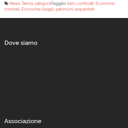
News
,
Senza categoria
Taggato
beni confiscati
,
Economie
criminali
,
Economie illegali
,
patrimoni sequestrati
Navigazione
articoli
Dove siamo
Associazione