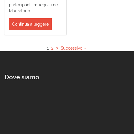
partecipanti impegnati nel
laboratorio…
Continua a leggere
1
2
3
Successivo »
Dove siamo