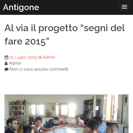
Passa
Antigone
al
contenuto
Al via il progetto “segni del
fare 2015”
15 Luglio 2015
di
Admin
Admin
Non ci sono ancora commenti