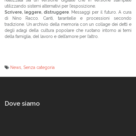
realizzata sia un versione digitale che in versione stampale
utilizzando sistemi alternativi per l’esposizione.
Scrivere, leggere, distruggere
. Messaggi per il futuro. A cura
di Nino Racco. Canti, tarantelle e processioni secondo
tradizione. Un archivio della memoria con un collage dei detti e
degli adagi della cultura popolare che ruotano intorno ai temi
della famiglia, del lavoro e dell’amore per l’altro.
News
,
Senza categoria
Navigazione
articoli
Dove siamo