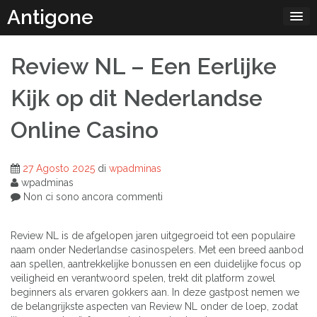
Passa
Antigone
al
contenuto
Review NL – Een Eerlijke
Kijk op dit Nederlandse
Online Casino
27 Agosto 2025
di
wpadminas
wpadminas
Non ci sono ancora commenti
Review NL is de afgelopen jaren uitgegroeid tot een populaire
naam onder Nederlandse casinospelers. Met een breed aanbod
aan spellen, aantrekkelijke bonussen en een duidelijke focus op
veiligheid en verantwoord spelen, trekt dit platform zowel
beginners als ervaren gokkers aan. In deze gastpost nemen we
de belangrijkste aspecten van Review NL onder de loep, zodat