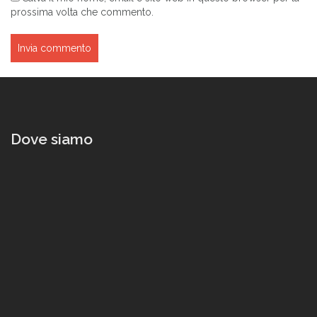
prossima volta che commento.
Dove siamo