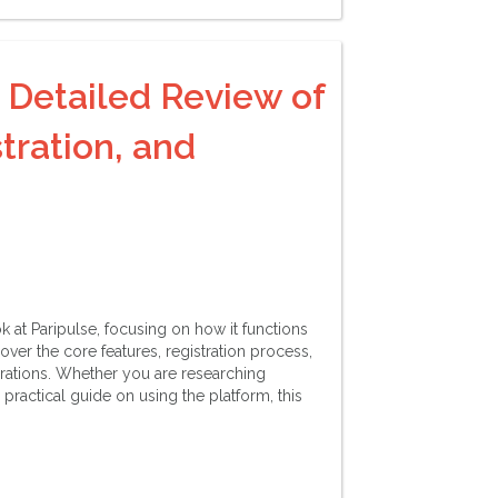
A Detailed Review of
tration, and
k at Paripulse, focusing on how it functions
cover the core features, registration process,
rations. Whether you are researching
a practical guide on using the platform, this