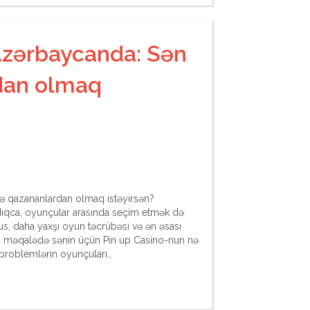
Azərbaycanda: Sən
dan olmaq
ə qazananlardan olmaq istəyirsən?
dıqca, oyunçular arasında seçim etmək də
us, daha yaxşı oyun təcrübəsi və ən əsası
 bu məqalədə sənin üçün Pin up Casino-nun nə
problemlərin oyunçuları…