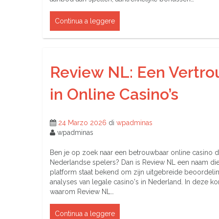
Continua a leggere
Review NL: Een Vert
in Online Casino’s
24 Marzo 2026
di
wpadminas
wpadminas
Ben je op zoek naar een betrouwbaar online casino da
Nederlandse spelers? Dan is Review NL een naam die 
platform staat bekend om zijn uitgebreide beoordel
analyses van legale casino's in Nederland. In deze k
waarom Review NL…
Continua a leggere