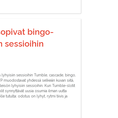
sopivat bingo-
n sessioihin
 lyhyisiin sessioihin Tumble, cascade, bingo,
ja RTP muodostavat yhdessä selkeän kuvan siitä,
eisön lyhyisiin sessioihin. Kun Tumble-slotit
lit synnyttävät uusia osumia ilman uutta
e tutulta: odotus on lyhyt, rytmi tiivis ja