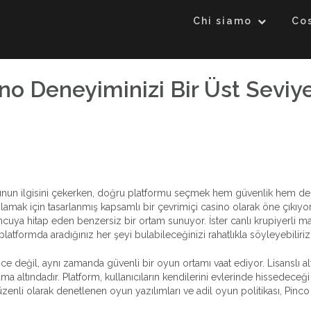
Chi siamo
Co
no Deneyiminizi Bir Üst Seviy
nun ilgisini çekerken, doğru platformu seçmek hem güvenlik hem de 
arşılamak için tasarlanmış kapsamlı bir çevrimiçi casino olarak öne çık
uya hitap eden benzersiz bir ortam sunuyor. İster canlı krupiyerli ma
atformda aradığınız her şeyi bulabileceğinizi rahatlıkla söyleyebiliriz
e değil, aynı zamanda güvenli bir oyun ortamı vaat ediyor. Lisanslı a
a altındadır. Platform, kullanıcıların kendilerini evlerinde hissedeceği 
zenli olarak denetlenen oyun yazılımları ve adil oyun politikası, Pinco