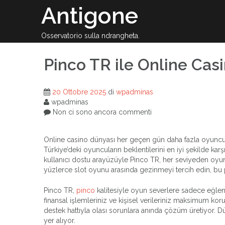
Passa
Antigone
al
contenuto
Osservatorio sulla ndrangheta.
Pinco TR ile Online Casi
20 Ottobre 2025
di
wpadminas
wpadminas
Non ci sono ancora commenti
Online casino dünyası her geçen gün daha fazla oyuncu
Türkiye’deki oyuncuların beklentilerini en iyi şekilde k
kullanıcı dostu arayüzüyle Pinco TR, her seviyeden oyunc
yüzlerce slot oyunu arasında gezinmeyi tercih edin, bu pl
Pinco TR,
pinco
kalitesiyle oyun severlere sadece eğlenc
finansal işlemleriniz ve kişisel verileriniz maksimum korum
destek hattıyla olası sorunlara anında çözüm üretiyor. Dü
yer alıyor.