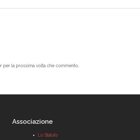
er per la prossima volta che commento.
Associazione
Lo Statuto