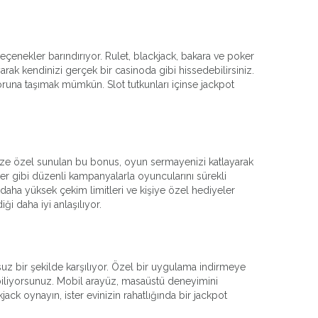
enekler barındırıyor. Rulet, blackjack, bakara ve poker
rak kendinizi gerçek bir casinoda gibi hissedebilirsiniz.
oruna taşımak mümkün. Slot tutkunları içinse jackpot
minize özel sunulan bu bonus, oyun sermayenizi katlayarak
ler gibi düzenli kampanyalarla oyuncularını sürekli
 daha yüksek çekim limitleri ve kişiye özel hediyeler
i daha iyi anlaşılıyor.
z bir şekilde karşılıyor. Özel bir uygulama indirmeye
abiliyorsunuz. Mobil arayüz, masaüstü deneyimini
k oynayın, ister evinizin rahatlığında bir jackpot