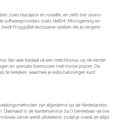
en zoals blackjack en roulette, en zelfs live casino-
nde softwareproviders zoals NetEnt, Microgaming en
ast biedt FroggyBet exclusieve spellen die je nergens
us die vaak bestaat uit een matchbonus op de eerste
dingen en speciale toernooien met mooie prijzen. De
a’s te bekijken, waarmee je extra beloningen kunt
e betalingsmethoden zijn afgestemd op de Nederlandse
. Daarnaast is de klantenservice 24/7 bereikbaar via live
iele versie werkt uitstekend, zodat je overal en altijd