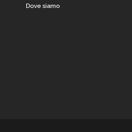
Dove siamo