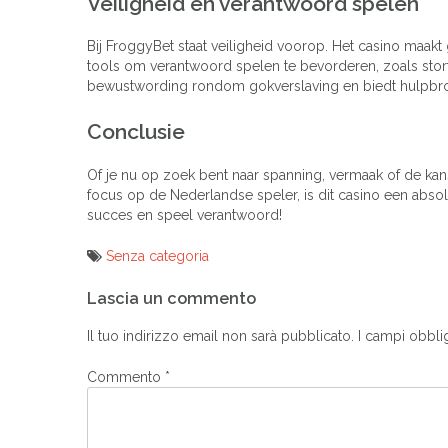
Veiligheid en verantwoord spelen
Bij FroggyBet staat veiligheid voorop. Het casino maak
tools om verantwoord spelen te bevorderen, zoals storting
bewustwording rondom gokverslaving en biedt hulpbronne
Conclusie
Of je nu op zoek bent naar spanning, vermaak of de kan
focus op de Nederlandse speler, is dit casino een abs
succes en speel verantwoord!
Senza categoria
Navigazione
Lascia un commento
articoli
Il tuo indirizzo email non sarà pubblicato.
I campi obbli
Commento
*