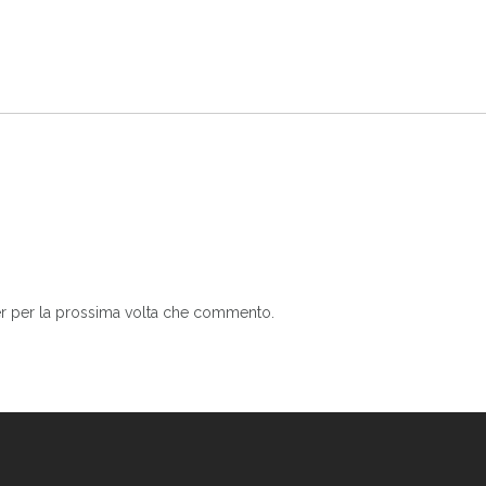
er per la prossima volta che commento.