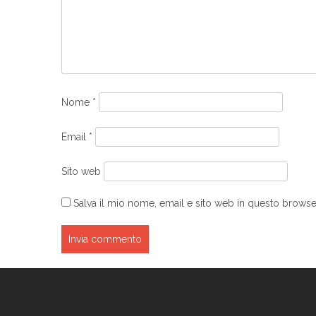
Nome
*
Email
*
Sito web
Salva il mio nome, email e sito web in questo brows