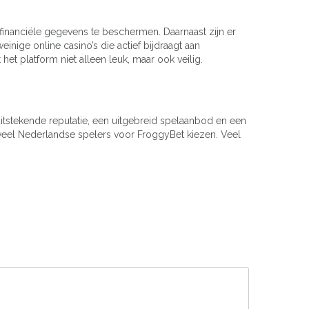
financiële gegevens te beschermen. Daarnaast zijn er
inige online casino’s die actief bijdraagt aan
t platform niet alleen leuk, maar ook veilig.
uitstekende reputatie, een uitgebreid spelaanbod en een
oveel Nederlandse spelers voor FroggyBet kiezen. Veel