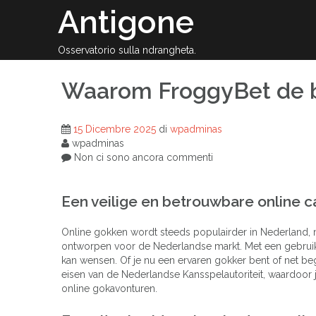
Passa
Antigone
al
contenuto
Osservatorio sulla ndrangheta.
Waarom FroggyBet de be
15 Dicembre 2025
di
wpadminas
wpadminas
Non ci sono ancora commenti
Een veilige en betrouwbare online c
Online gokken wordt steeds populairder in Nederland, ma
ontworpen voor de Nederlandse markt. Met een gebruiksv
kan wensen. Of je nu een ervaren gokker bent of net begi
eisen van de Nederlandse Kansspelautoriteit, waardoor j
online gokavonturen.