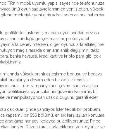
a Pinco TR’nin mobil uyumlu yapısı sayesinde telefonunuza
yaca ünlü oyun sağlayıcılarının en yeni slotları, yüksek
bilgilendirmeleriyle yeni giriş adresinden anında haberdar
lu grafiklerle süslenmiş macera oyunlarından devasa
layıcıların sunduğu gerçek masalar, profesyonel
lü yayınlarla deneyimlerken, diğer oyuncularla etkileşime
nuluyor; maç sırasında oranların anlık değişimini takip
ara, banka havalesi, kredi kartı ve kripto para gibi çok
abilirsiniz.
ırımlarında yüksek oranlı eşleştirme bonusu ve bedava
dakat puanlarıyla devam eden bir ödül zinciri sizi
zanıyorsunuz. Tüm kampanyaların çevrim şartları açıkça
oyun politikasıyla oyuncularının güvenini kazanmış bir
stgele ve manipülasyondan uzak olduğunu garanti eder.
 dakikalar içinde yanıtlıyor. İster teknik bir problem,
ca kapsamlı bir SSS bölümü, en sık karşılaşılan konulara
e aradığınız her şeyi kolayca bulabiliyorsunuz. Pinco
n tanıyor. Düzenli aralıklarla eklenen yeni oyunlar ve