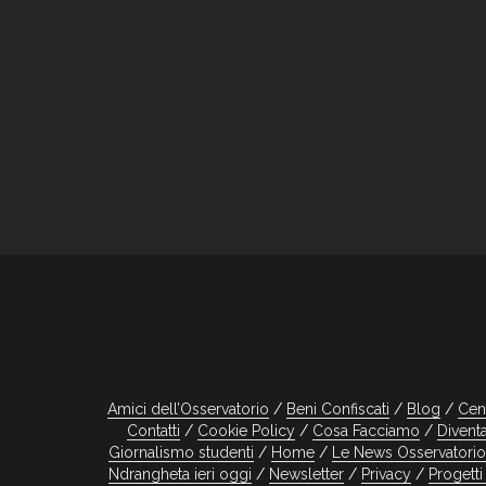
Amici dell’Osservatorio
Beni Confiscati
Blog
Cen
Contatti
Cookie Policy
Cosa Facciamo
Divent
Giornalismo studenti
Home
Le News Osservatorio
Ndrangheta ieri oggi
Newsletter
Privacy
Progetti