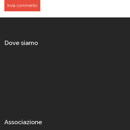
Dove siamo
Associazione