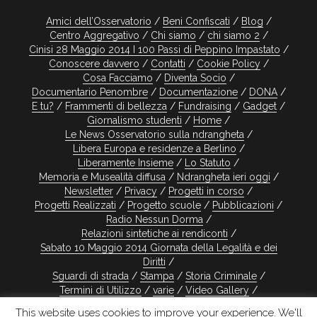
Amici dell’Osservatorio
Beni Confiscati
Blog
Centro Aggregativo
Chi siamo
chi siamo 2
Cinisi 28 Maggio 2014 I 100 Passi di Peppino Impastato
Conoscere davvero
Contatti
Cookie Policy
Cosa Facciamo
Diventa Socio
Documentario Penombre
Documentazione
DONA
E tu?
Frammenti di bellezza
Fundraising
Gadget
Giornalismo studenti
Home
Le News Osservatorio sulla ndrangheta
Libera Europa e residenze a Berlino
Liberamente Insieme
Lo Statuto
Memoria e Musealità diffusa
Ndrangheta ieri oggi
Newsletter
Privacy
Progetti in corso
Progetti Realizzati
Progetto scuole
Pubblicazioni
Radio Nessun Dorma
Relazioni sintetiche ai rendiconti
Sabato 10 Maggio 2014 Giornata della Legalità e dei
Diritti
Sguardi di strada
Stampa
Storia Criminale
Termini di Utilizzo
varie
Video Gallery
Visite guidate
This website uses cookies to improve your experience. We'll