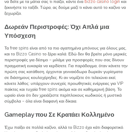
να δείτε με τα μάτια σας τι παίζει, κάντε ένα
bizzo casino login
και
ξεκινήστε το ταξίδι. Τώρα, ας δούμε μαζί τι κάνει αυτό το καζίνο να
ξεχωρίζει.
Δωρεάν Περιστροφές: Όχι Απλά μια
Υπόσχεση
Τα free spins είναι από τα πιο αγαπημένα μπόνους για όλους μας,
και το Bizzo Casino το ξέρει καλά. Εδώ δεν θα βρείτε μόνο μερικές
περιστροφές για δέσιμο – μιλάμε για προσφορές που σας δίνουν
πραγματική ευκαιρία να κερδίσετε. Για παράδειγμα, όταν κάνετε την
πρώτη σας κατάθεση, έρχονται γενναιόδωρα δωρεάν γυρίσματα
σε διάσημους κουλοχέρηδες. Κι αν νομίζετε ότι τελειώνει εκεί,
κάνετε λάθος: υπάρχουν συνεχείς προωθητικές ενέργειες για VIP
παίκτες και τυχαία free spins ακόμα και σε καθημερινή βάση. Το
ωραίο είναι ότι δεν χρειάζεστε περίπλοκους κωδικούς ή μυστικά
σύμβολα – όλα είναι διαφανή και δίκαια.
Gameplay που Σε Κρατάει Κολλημένο
Έχω παίξει σε πολλά καζίνο, αλλά το Bizzo έχει κάτι διαφορετικό.