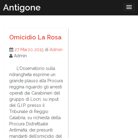
Passa
Antigone
al
contenuto
Omicidio La Rosa
27 Marzo 2015
di
Admin
Admin
L’Osservatorio sulla
ndrangheta esprime un
grande plauso alla Procura
reggina riguardo gli arresti
operati dai Carabinieri del
gruppo di Locri, su input
del G.I.P. presso il
Tribunale di Reggio
Calabria, su richiesta della
Procura Distrettuale
Antimafia, dei presunti
mandanti dell’omicidio del