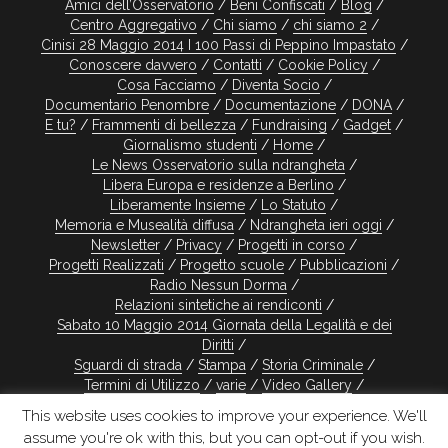
Amici dell’Osservatorio
Beni Confiscati
Blog
Centro Aggregativo
Chi siamo
chi siamo 2
Cinisi 28 Maggio 2014 I 100 Passi di Peppino Impastato
Conoscere davvero
Contatti
Cookie Policy
Cosa Facciamo
Diventa Socio
Documentario Penombre
Documentazione
DONA
E tu?
Frammenti di bellezza
Fundraising
Gadget
Giornalismo studenti
Home
Le News Osservatorio sulla ndrangheta
Libera Europa e residenze a Berlino
Liberamente Insieme
Lo Statuto
Memoria e Musealità diffusa
Ndrangheta ieri oggi
Newsletter
Privacy
Progetti in corso
Progetti Realizzati
Progetto scuole
Pubblicazioni
Radio Nessun Dorma
Relazioni sintetiche ai rendiconti
Sabato 10 Maggio 2014 Giornata della Legalità e dei
Diritti
Sguardi di strada
Stampa
Storia Criminale
Termini di Utilizzo
varie
Video Gallery
Visite guidate
This website uses cookies to improve your experience. We'll
assume you're ok with this, but you can opt-out if you wish.
Design realizzato da Smartcat