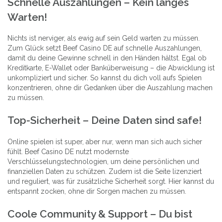
Schnelle Auszahlungen – Kein langes
Warten!
Nichts ist nerviger, als ewig auf sein Geld warten zu müssen.
Zum Glück setzt Beef Casino DE auf schnelle Auszahlungen,
damit du deine Gewinne schnell in den Händen hältst. Egal ob
Kreditkarte, E-Wallet oder Banküberweisung – die Abwicklung ist
unkompliziert und sicher. So kannst du dich voll aufs Spielen
konzentrieren, ohne dir Gedanken über die Auszahlung machen
zu müssen.
Top-Sicherheit – Deine Daten sind safe!
Online spielen ist super, aber nur, wenn man sich auch sicher
fühlt. Beef Casino DE nutzt modernste
Verschlüsselungstechnologien, um deine persönlichen und
finanziellen Daten zu schützen. Zudem ist die Seite lizenziert
und reguliert, was für zusätzliche Sicherheit sorgt. Hier kannst du
entspannt zocken, ohne dir Sorgen machen zu müssen.
Coole Community & Support – Du bist