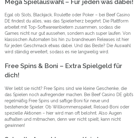
Mega Spielauswahl – Für jeden was dabei!
Egal ob Slots, Blackjack, Roulette oder Poker – bei Beef Casino
DE findest du alles, was das Spielerherz begehrt. Die Plattform
arbeitet mit Top-Softwareanbietern zusammen, sodass die
Games nicht nur gut aussehen, sondern auch super laufen. Von
klassischen Automaten bis hin zu brandneuen Releases ist hier
für jeden Geschmack etwas dabei. Und das Beste? Die Auswahl
wird ständig erweitert, sodass es nie langweilig wird.
Free Spins & Boni – Extra Spielgeld für
dich!
Wer liebt sie nicht? Free Spins sind wie kleine Geschenke, die
das Spielen noch aufregender machen. Bei Beef Casino DE gibt’s
regelmäßig Free Spins und saftige Boni für neue und
bestehende Spieler. Ob Willkommenspaket, Reload-Boni oder
spezielle Aktionen – hier wird man oft belohnt. Also Augen
aufhalten und mitmachen, denn wer nicht spielt, kann nicht
gewinnen!