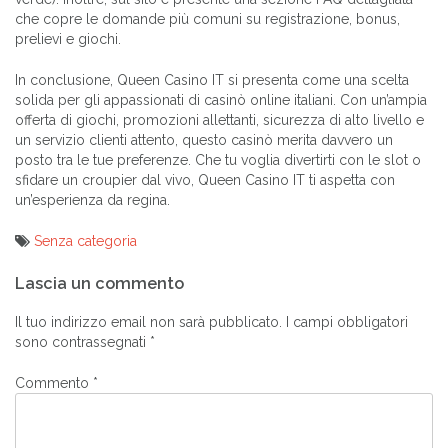
che copre le domande più comuni su registrazione, bonus,
prelievi e giochi.
In conclusione, Queen Casino IT si presenta come una scelta
solida per gli appassionati di casinò online italiani. Con un’ampia
offerta di giochi, promozioni allettanti, sicurezza di alto livello e
un servizio clienti attento, questo casinò merita davvero un
posto tra le tue preferenze. Che tu voglia divertirti con le slot o
sfidare un croupier dal vivo, Queen Casino IT ti aspetta con
un’esperienza da regina.
Senza categoria
Navigazione
Lascia un commento
articoli
Il tuo indirizzo email non sarà pubblicato.
I campi obbligatori
sono contrassegnati
*
Commento
*