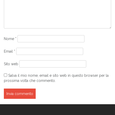
Nome
*
Email
*
Sito web
Salva il mio nome, email e sito web in questo browser per la
prossima volta che commento.