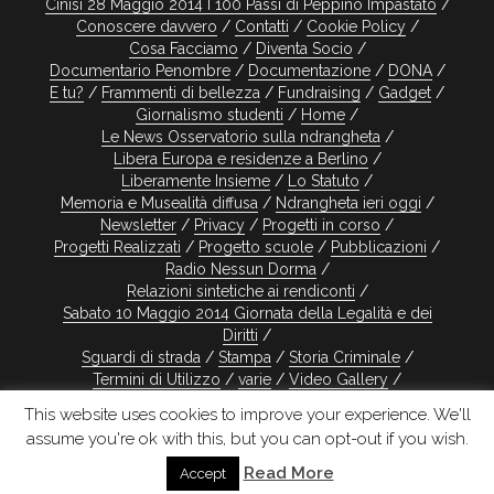
Cinisi 28 Maggio 2014 I 100 Passi di Peppino Impastato
Conoscere davvero
Contatti
Cookie Policy
Cosa Facciamo
Diventa Socio
Documentario Penombre
Documentazione
DONA
E tu?
Frammenti di bellezza
Fundraising
Gadget
Giornalismo studenti
Home
Le News Osservatorio sulla ndrangheta
Libera Europa e residenze a Berlino
Liberamente Insieme
Lo Statuto
Memoria e Musealità diffusa
Ndrangheta ieri oggi
Newsletter
Privacy
Progetti in corso
Progetti Realizzati
Progetto scuole
Pubblicazioni
Radio Nessun Dorma
Relazioni sintetiche ai rendiconti
Sabato 10 Maggio 2014 Giornata della Legalità e dei
Diritti
Sguardi di strada
Stampa
Storia Criminale
Termini di Utilizzo
varie
Video Gallery
Visite guidate
This website uses cookies to improve your experience. We'll
assume you're ok with this, but you can opt-out if you wish.
Design realizzato da Smartcat
Read More
Accept