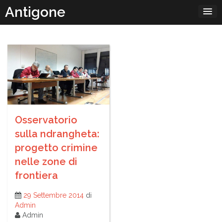
Passa
Antigone
al
contenuto
Osservatorio
sulla ndrangheta:
progetto crimine
nelle zone di
frontiera
29 Settembre 2014
di
Admin
Admin