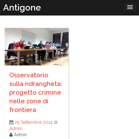
Passa
Antigone
al
contenuto
Osservatorio
sulla ndrangheta:
progetto crimine
nelle zone di
frontiera
29 Settembre 2014
di
Admin
Admin